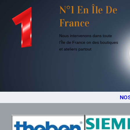
N°1 En Île De
France
Nous intervenons dans toute
l'Île de France on des boutiques
et ateliers partout
NOS