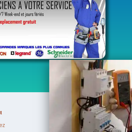
t
hez