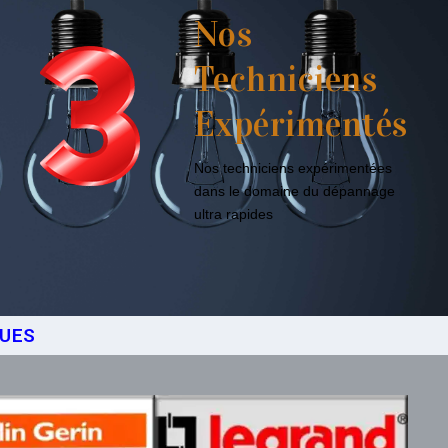
Nos
Techniciens
Expérimentés
Nos techniciens expérimentées
dans le domaine du dépannage
ultra rapides
QUES