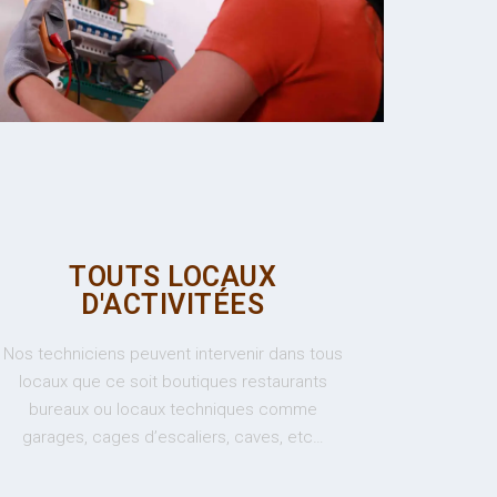
TOUTS LOCAUX
D'ACTIVITÉES
Nos techniciens peuvent intervenir dans tous
locaux que ce soit boutiques restaurants
bureaux ou locaux techniques comme
garages, cages d’escaliers, caves, etc…