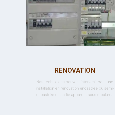
RENOVATION
Nos techniciens peuvent intervenir pour une
installation en renovation encastrée ou semi-
encastrée en saillie apparent sous moulures