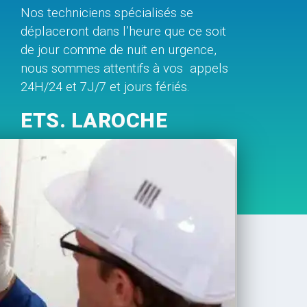
Nos techniciens spécialisés se
déplaceront dans l’heure que ce soit
de jour comme de nuit en urgence,
nous sommes attentifs à vos appels
24H/24 et 7J/7 et jours fériés.
ETS. LAROCHE