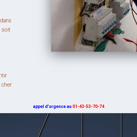
 dans
 soit
tir
 cher
appel d’urgence au
01-43-53-70-74